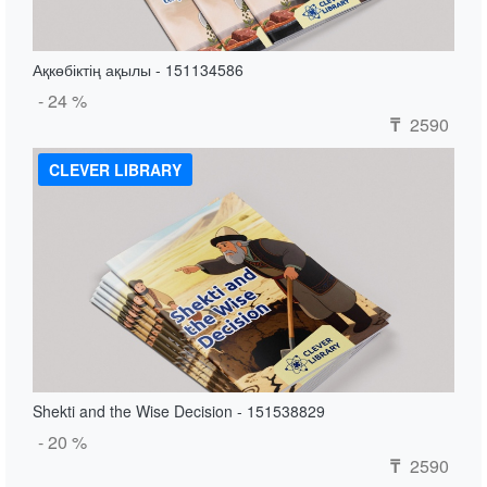
Ақкөбіктің ақылы - 151134586
- 24 %
2590
₸
CLEVER LIBRARY
Shekti and the Wise Decision - 151538829
- 20 %
2590
₸