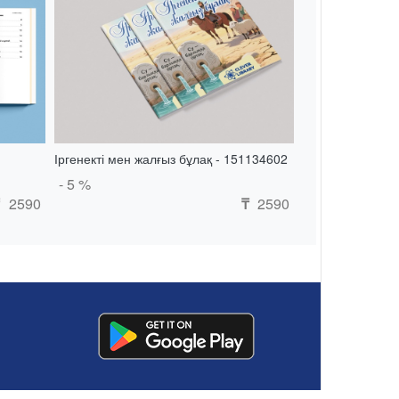
Іргенекті мен жалғыз бұлақ - 151134602
- 5 %
2590
2590
₸