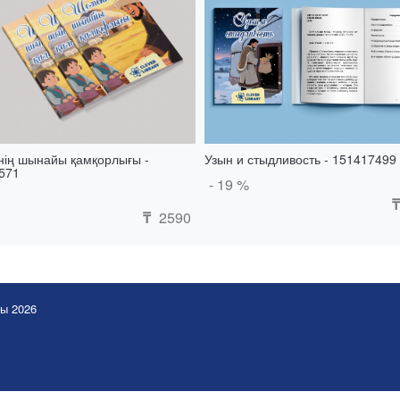
ің шынайы қамқорлығы -
Узын и стыдливость - 151417499
571
- 19 %
₸
2590
₸
ы 2026