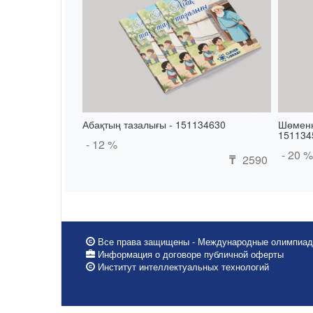
Абақтың тазалығы - 151134630
Шөменн
151134
- 12 %
- 20 %
2590
₸
Все права защищены - Международные олимпиад
Информация о договоре публичной оферты
Институт интеллектуальных технологий