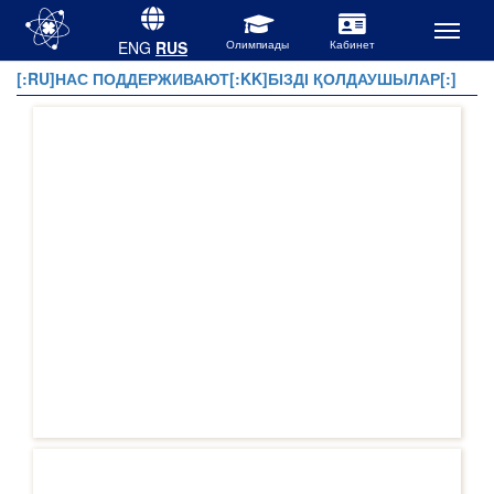
ENG
RUS
[:RU]НАС ПОДДЕРЖИВАЮТ[:KK]БІЗДІ ҚОЛДАУШЫЛАР[:]