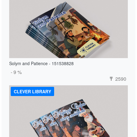
Solym and Patience - 151538828
- 9 %
2590
₸
CLEVER LIBRARY