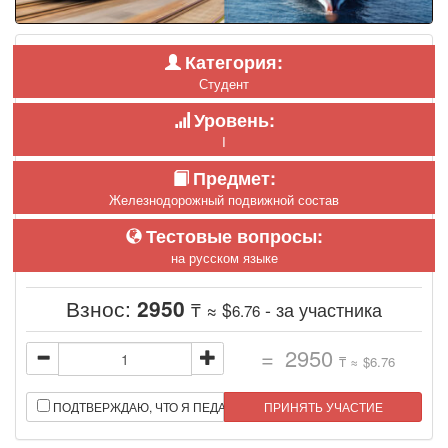
Категория:
Студент
Уровень:
I
Предмет:
Железнодорожный подвижной состав
Тестовые вопросы:
на русском языке
Взнос:
2950
₸ ≈ $
- за участника
6.76
=
2950
₸ ≈ $
6.76
ПОДТВЕРЖДАЮ, ЧТО Я ПЕДАГОГ.
ПРИНЯТЬ УЧАСТИЕ