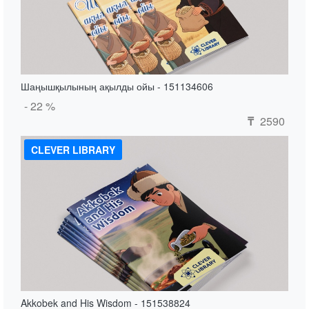
Шаңышқылының ақылды ойы - 151134606
- 22 %
2590
₸
CLEVER LIBRARY
Akkobek and His Wisdom - 151538824