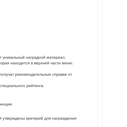
ат уникальный наградной материал.
торая находится в верхней части меню.
 получат рекомендательные справки от
 специального рейтинга.
ренции.
ий утверждены критерий для награждения