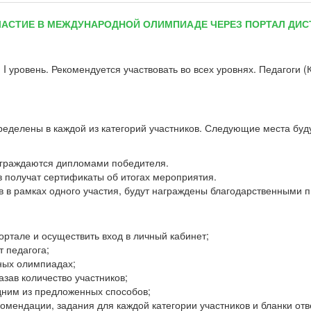
АСТИЕ В МЕЖДУНАРОДНОЙ ОЛИМПИАДЕ ЧЕРЕЗ ПОРТАЛ ДИС
 I уровень. Рекомендуется участвовать во всех уровнях. Педагоги
делены в каждой из категорий участников. Следующие места буду
аграждаются дипломами победителя.
в получат сертификаты об итогах мероприятия.
в в рамках одного участия, будут награждены благодарственными 
ортале и осуществить вход в личный кабинет;
т педагога;
ных олимпиадах;
азав количество участников;
одним из предложенных способов;
омендации, задания для каждой категории участников и бланки от