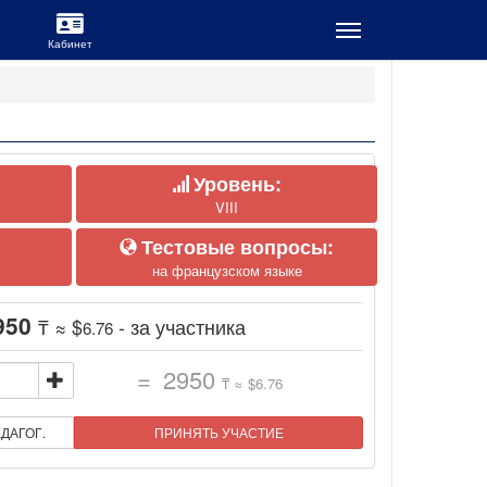
Уровень:
VIII
Тестовые вопросы:
на французском языке
950
₸ ≈ $
- за участника
6.76
=
2950
₸ ≈ $
6.76
ДАГОГ.
ПРИНЯТЬ УЧАСТИЕ