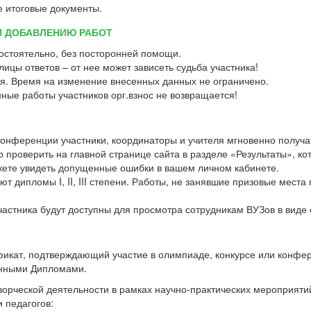
е итоговые документы.
И ДОБАВЛЕНИЮ РАБОТ
остоятельно, без посторонней помощи.
ицы ответов – от нее может зависеть судьба участника!
я. Время на изменение внесенных данных не ограничено.
ные работы участников орг.взнос не возвращается!
 конференции участники, координаторы и учителя мгновенно получ
проверить на главной странице сайта в разделе «Результаты», ко
жете увидеть допущенные ошибки в вашем личном кабинете.
т дипломы I, II, III степени. Работы, не занявшие призовые места
участника будут доступны для просмотра сотрудникам ВУЗов в виде
фикат, подтверждающий участие в олимпиаде, конкурсе или конфе
онными Дипломами.
творческой деятельности в рамках научно-практических мероприят
 педагогов: