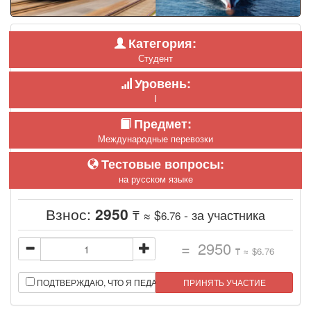
Категория:
Студент
Уровень:
I
Предмет:
Международные перевозки
Тестовые вопросы:
на русском языке
Взнос:
2950
₸ ≈ $
- за участника
6.76
=
2950
₸ ≈ $
6.76
ПОДТВЕРЖДАЮ, ЧТО Я ПЕДАГОГ.
ПРИНЯТЬ УЧАСТИЕ