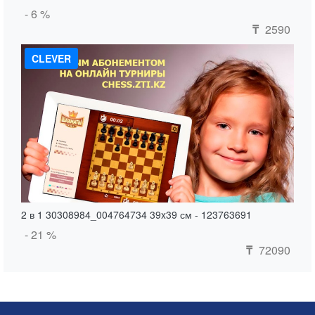
- 6 %
2590
₸
CLEVER
2 в 1 30308984_004764734 39x39 см - 123763691
- 21 %
72090
₸