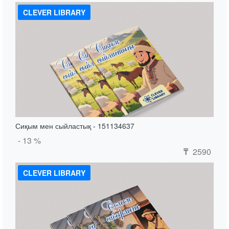
CLEVER LIBRARY
Сиқым мен сыйластық - 151134637
- 13 %
2590
₸
CLEVER LIBRARY