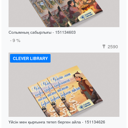
Солымның сабырлығы - 151134603
- 9 %
2590
₸
CLEVER LIBRARY
Үйсін мен қырғынға төтеп берген айла - 151134626