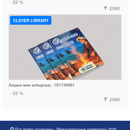
- 22 %
2590
₸
CLEVER LIBRARY
Алшын мен алғырлық - 151134561
- 22 %
2590
₸
Все права защищены - Международные олимпиады 2026