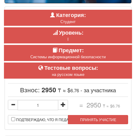
Категория:
Студент
Уровень:
I
Предмет:
Системы информационной безопасности
Тестовые вопросы:
на русском языке
Взнос:
2950
₸ ≈ $
- за участника
6.76
=
2950
₸ ≈ $
6.76
ПОДТВЕРЖДАЮ, ЧТО Я ПЕДАГОГ.
ПРИНЯТЬ УЧАСТИЕ