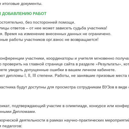
е итоговые документы.
И ДОБАВЛЕНИЮ РАБОТ
остоятельно, без посторонней помощи.
ицы ответов – от нее может зависеть судьба участника!
я. Время на изменение внесенных данных не ограничено.
ные работы участников орг.взнос не возвращается!
 конференции участники, координаторы и учителя мгновенно получ
проверить на главной странице сайта в разделе «Результаты», ко
жете увидеть допущенные ошибки в вашем личном кабинете.
т дипломы I, II, III степени. Работы, не занявшие призовые места
участника будут доступны для просмотра сотрудникам ВУЗов в виде
фикат, подтверждающий участие в олимпиаде, конкурсе или конфе
онными Дипломами.
творческой деятельности в рамках научно-практических мероприят
 педагогов: