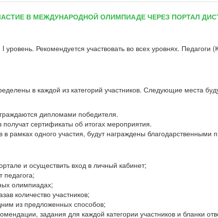
АСТИЕ В МЕЖДУНАРОДНОЙ ОЛИМПИАДЕ ЧЕРЕЗ ПОРТАЛ ДИС
 I уровень. Рекомендуется участвовать во всех уровнях. Педагоги
делены в каждой из категорий участников. Следующие места буду
аграждаются дипломами победителя.
в получат сертификаты об итогах мероприятия.
в в рамках одного участия, будут награждены благодарственными 
ортале и осуществить вход в личный кабинет;
т педагога;
ных олимпиадах;
азав количество участников;
одним из предложенных способов;
омендации, задания для каждой категории участников и бланки от