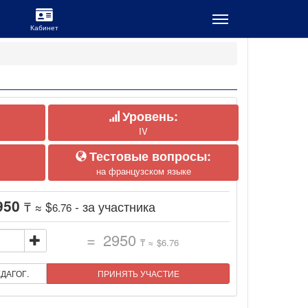
Уровень:
IV
Тестовые вопросы:
на французском языке
950
₸ ≈ $
- за участника
6.76
=
2950
₸ ≈ $
6.76
ДАГОГ.
ПРИНЯТЬ УЧАСТИЕ