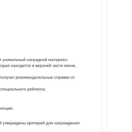
ат уникальный наградной материал.
торая находится в верхней части меню.
 получат рекомендательные справки от
 специального рейтинга.
ренции.
ий утверждены критерий для награждения